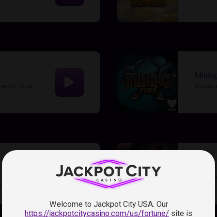
Minin
 en la Era de
Súbete a
Real R
Te prese
¡Sarati!
o de un
 tiempo real.