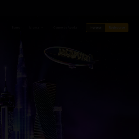
Banca
Idioma
Centro de Ayuda
Ingresar
Registrarse