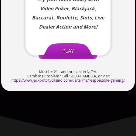
arto depósito.
icar para cada bono es
$10
. El requisito de apuesta es de 35 vec