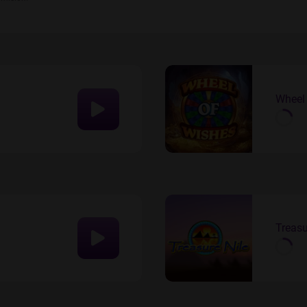
Wheel
Treasu