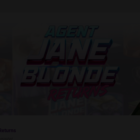
Returns
 misión!