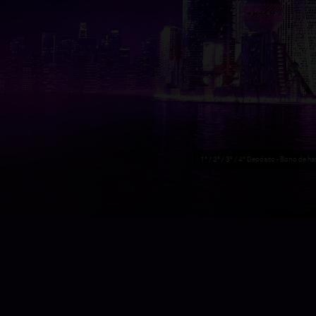
1° / 2° / 3° / 4° Depósito - Bono de h