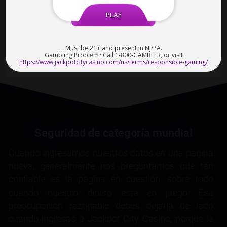
Real Roulette with Holly
Las cosas se volvieron más
reales.
Seguridad de categoría mundial
Cuando ingresamos nuestros datos en una página
nueva, generalmente nos preguntamos qué tan
confiable es la página en cuestión, sobre todo
cuando nuestro dinero está en juego. Esa
preocupación razonable debes dejarla de lado
cuando ingresas a Jackpot City Casino, porque la