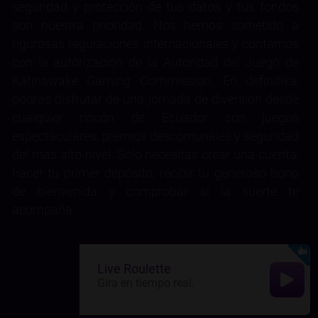
seguridad y protección de tus datos y tus fondos
son nuestra prioridad. Nos hemos sometido a
rigurosas regulaciones internacionales y contamos
con la autorización de la Autoridad del Juego de
Kahnawake Gaming Commission. En definitiva,
podrás disfrutar de una jornada de diversión desde
cualquier rincón de Ecuador con juegos
espectaculares, premios descomunales y seguridad
del más alto nivel. Solo necesitas crear una cuenta,
hacer tu primer depósito, recibir tu generoso bono
de bienvenida y comprobar si la suerte te
acompaña.
Live Roulette
Gira en tiempo real.