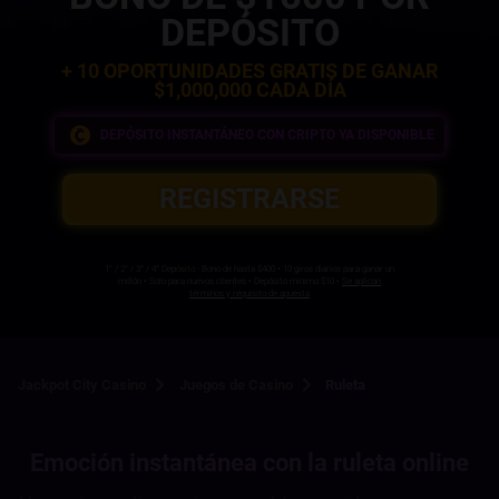
DEPÓSITO
+ 10 OPORTUNIDADES GRATIS DE GANAR
$1,000,000
CADA DÍA
DEPÓSITO INSTANTÁNEO CON CRIPTO YA DISPONIBLE
REGISTRARSE
1° / 2° / 3° / 4° Depósito - Bono de hasta
$400
• 10 giros diarios para ganar un
millón • Solo para nuevos clientes • Depósito mínimo
$10
•
Se aplican
términos y requisito de apuesta
Jackpot City Casino
Juegos de Casino
Ruleta
Emoción instantánea con la ruleta online