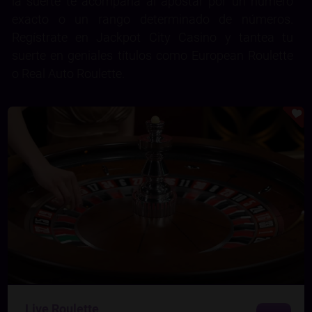
la suerte te acompaña al apostar por un número
exacto o un rango determinado de números.
Regístrate en Jackpot City Casino y tantea tu
suerte en geniales títulos como European Roulette
o Real Auto Roulette.
Live Roulette