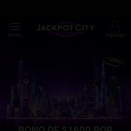
Menú
Ingresar
BONO DE
$1600
POR