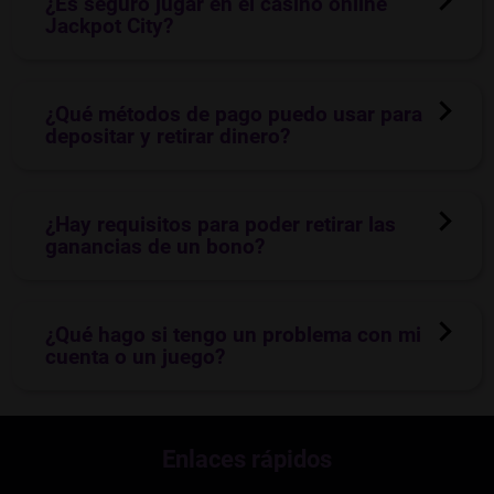
¿Es seguro jugar en el casino online
computadora o celular para comenzar a jugar.
Jackpot City?
Sí. El sitio cuenta con licencias de operación
otorgadas por autoridades de juego reconocidas y
utiliza sistemas de encriptación para proteger tu
información personal y financiera. Además, todos
¿Qué métodos de pago puedo usar para
los juegos están certificados para garantizar
resultados justos.
depositar y retirar dinero?
Puedes elegir entre transferencias bancarias,
tarjetas de crédito o débito, billeteras electrónicas y
pagos en efectivo a través de servicios autorizados.
El tiempo de acreditación y retiro depende del
¿Hay requisitos para poder retirar las
método que selecciones, pero el casino siempre
procesa las transacciones de forma segura.
ganancias de un bono?
Sí. Los bonos suelen tener condiciones de apuesta
que indican cuántas veces debes jugar el monto
recibido antes de poder retirarlo. Estos requisitos y
plazos siempre están detallados en los términos y
¿Qué hago si tengo un problema con mi
condiciones del bono.
cuenta o un juego?
Puedes ponerte en contacto con el servicio de
atención al cliente a través del chat en vivo, correo
electrónico o teléfono. El equipo de soporte está
disponible para ayudarte con cualquier duda o
inconveniente, desde problemas técnicos hasta
Enlaces rápidos
consultas sobre pagos.