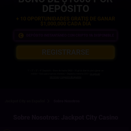
juegos innovadores y un entorno seguro. Hoy
compromiso es ofrecer una experiencia clara,
navegación para todos los niveles de jugadores,
avanzada, garantizando privacidad y rapidez, para
dispositivos. Interfaces intuitivas, efectos
constantes para motivar y premiar a nuestros
ayuda profesional para quienes lo necesiten.
aplicamos protocolos de seguridad de nivel
técnicas, pagos o promociones: cada interacción
DEPÓSITO
somos una marca reconocida globalmente,
segura y entretenida, superando las expectativas
ofreciendo transacciones simples, retiros rápidos
que puedas depositar y retirar sin complicaciones
mejorados y rendimiento fluido garantizan
jugadores. Cuánto más leales, más los cuidamos.
Nuestro compromiso es que cada jugador pueda
bancario para protegerte en cada operación. Con
busca darte soluciones rápidas y confiables, con
+ 10 OPORTUNIDADES GRATIS DE GANAR
manteniendo intacto nuestro objetivo:
en cada detalle, desde los juegos hasta la atención
y una experiencia intuitiva y cómoda.
ni demoras. La idea es que solo tengas que
diversión continua y novedades permanentes
Cada visita trae nuevas oportunidades para
divertirse de manera responsable e informada.
Jackpot City, jugar tranquilo es disfrutar de
un enfoque humano, profesional y personalizado.
$1,000,000
CADA DÍA
proporcionar un espacio confiable, divertido y
al cliente.
ocuparte de pasarla bien.
para combatir lo convencional.
disfrutar y ganar más.
manera segura.
DEPÓSITO INSTANTÁNEO CON CRIPTO YA DISPONIBLE
profesional para todos los jugadores.
REGISTRARSE
1° / 2° / 3° / 4° Depósito - Bono de hasta
$400
• 10 giros diarios para ganar un
millón • Solo para nuevos clientes • Depósito mínimo
$10
•
Se aplican
términos y requisito de apuesta
Jackpot City en Español
Sobre Nosotros
Sobre Nosotros: Jackpot City Casino