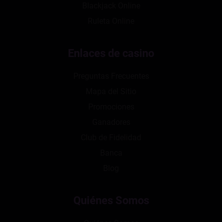
Blackjack Online
Ruleta Online
Enlaces de casino
Preguntas Frecuentes
Mapa del Sitio
Promociones
Ganadores
Club de Fidelidad
Banca
Blog
Quiénes Somos