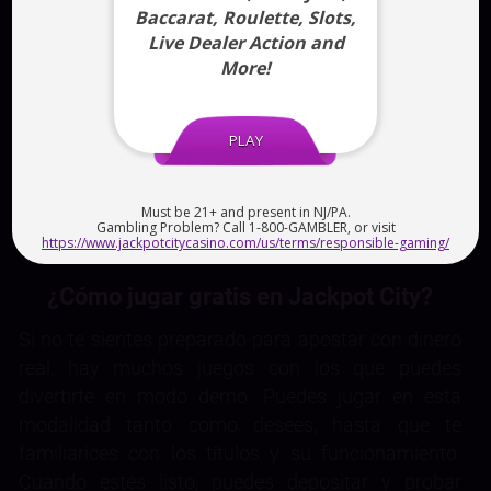
¿Qué máquinas del casino pagan más?
Nuestros juegos están configurados para pagar de
manera aleatoria dentro de un porcentaje de
retorno establecido, que se revisa y publica cada
mes. Puedes consultar este porcentaje al hacer clic
en el icono de eCOGRA, en la parte inferior de la
página de Jackpot City. Los premios son siempre
producto del azar, pero contamos con máquinas de
diferente volatilidad y jackpots progresivos.
¿Cómo jugar gratis en Jackpot City?
Si no te sientes preparado para apostar con dinero
real, hay muchos juegos con los que puedes
divertirte en modo demo. Puedes jugar en esta
modalidad tanto como desees, hasta que te
familiarices con los títulos y su funcionamiento.
Cuando estés listo, puedes depositar y probar