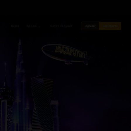
Banca
Idioma
Centro de Ayuda
Ingresar
Registrarse