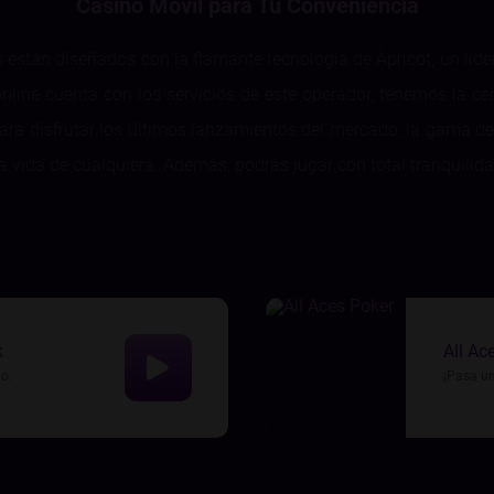
Casino Móvil para Tu Conveniencia
stán diseñados con la flamante tecnología de Apricot, un líder 
nline cuenta con los servicios de este operador, tenemos la ce
ara disfrutar los últimos lanzamientos del mercado, la gama de
a vida de cualquiera. Además, podrás jugar con total tranquilida
k
All Ac
lo.
¡Pasa un