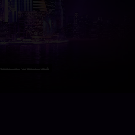
plican términos y requisito de apuesta