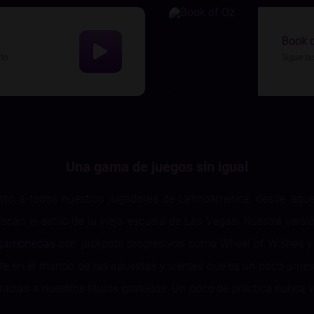
Book 
to.
Sigue la
Una gama de juegos sin igual
sto a todos nuestros jugadores de Latinoamérica, desde aquell
uscan el estilo de la vieja escuela de Las Vegas. Nuestra vers
agamonedas
con jackpots progresivos como Wheel of Wishes 
ante en el mundo de las apuestas y sientes que es un poco arrie
gracias a nuestros títulos gratuitos. Un poco de práctica nunca 