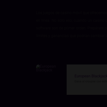
Los juegos de casino móvil que ofrecemos e
en línea. No solo eso, cuando un casino o
software son de primer orden. Prepárate p
límites y ganancias que podrían cambiar l
European Blackjac
Gana al croupier con esti