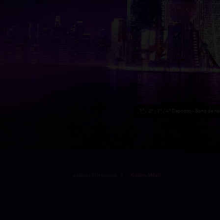
1° / 2° / 3° / 4° Depósito - Bono de h
Jackpot City Casino
Casino Móvil