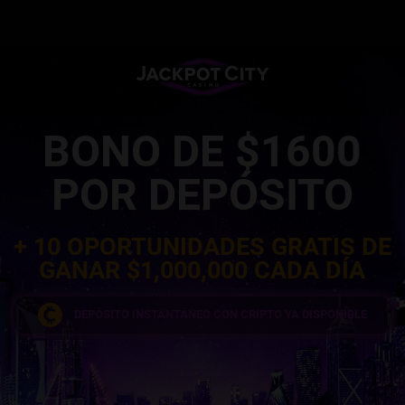
BONO DE
$1600
POR DEPÓSITO
+ 10 OPORTUNIDADES GRATIS DE
GANAR
$1,000,000
CADA DÍA
DEPÓSITO INSTANTÁNEO CON CRIPTO YA DISPONIBLE